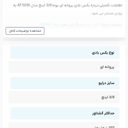
اطلاعات تکمیلی درباره بکس بادی پروانه ای پوما 3/8 اینچ مدل AT-5030 به
زودی منتشر می شود.
مشاهده انواع
بکس بادی
و دیگر ابزار های
پوما - PUMA
مشاهده توضیحات کامل
مشاهده تمام محصولات دسته
بکس بادی
مشاهده تمام محصولات برند
پوما - PUMA
نوع بکس بادی
پروانه ای
سایز درایو
3/8 اینچ
حداکثر گشتاور
102 نیوتن‌متر