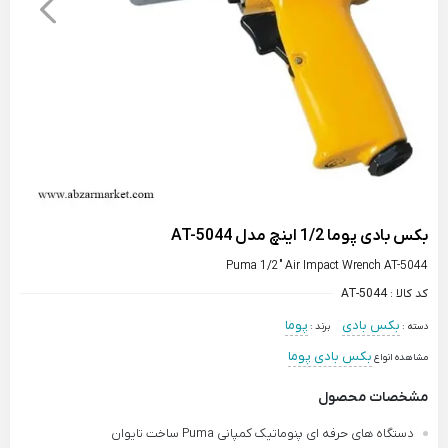
بکس بادی پوما 1/2 اینچ مدل AT-5044
Puma 1/2" Air Impact Wrench AT-5044
کد کالا :
AT-5044
بکس بادی
پوما
دسته :
برند :
بکس بادی پوما
مشاهده انواع
مشخصات محصول
دستگاه های حرفه ای پنوماتیک کمپانی Puma ساخت تایوان