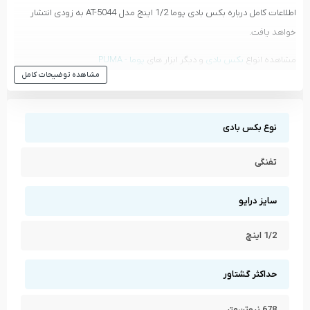
اطلاعات کامل درباره بکس بادی پوما 1/2 اینچ مدل AT-5044 به زودی انتشار
خواهد یافت.
مشاهده انواع
بکس بادی
و دیگر ابزار های
پوما - PUMA
مشاهده توضیحات کامل
مشاهده تمام محصولات دسته
بکس بادی
مشاهده تمام محصولات برند
پوما - PUMA
نوع بکس بادی
تفنگی
سایز درایو
1/2 اینچ
حداکثر گشتاور
678 نیوتن‌متر