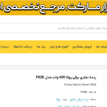
ركت ها
فروش همکاری
آموزه های ابزار
برند ها
دریافت کاتالوگ
درباره م
رنده نجاری برقی پوکا 600 وات مدل P82B
Pukka Electric Planer P82B
کد کالا :
P82B
دسته :
رنده برقی نجاری
برند :
پوکا
مشاهده انواع
رنده برقی نجاری پوکا