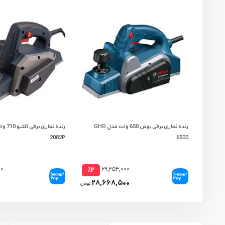
رنده نجاری برقی بوش 650 وات مدل GHO
2082P
6500
۰۰
۲۹,۲۵۴,۰۰۰
٪۲
۰
۲۸,۶۶۸,۵۰۰
تومان