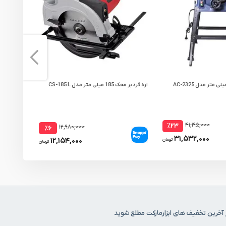
اره گرد بر محک 185 میلی متر مدل CS-185 L
یونیت اره 
SRS104
۴۱,۱۹۵,۰۰۰
٪۲۳
۱۲,۹۸۰,۰۰۰
٪۶
۳۱,۵۳۲,۰۰۰
۱۲,۱۵۴,۰۰۰
تومان
تومان
 آخرین تخفیف های ابزارمارکت مطلع شوید