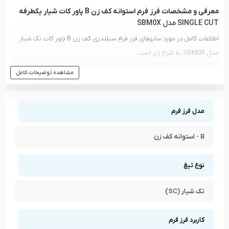
معرفی و مشخصات فرز فرم استوانه کف زن B پاور کات شیار یکطرفه
SINGLE CUT مدل SBM0X
اطلاعات کامل در مورد سایزهای فرز فرم سیلندری کف زن B پاور کات تک شیار
مدل SBM0X به شرح زیر است:
مشاهده توضیحات کامل
مدل و کد کالا
سایز سر فرز فرم (میلی متر)
سایز دنباله (میلی متر)
3
3
SB0316M03X-38
مدل فرز فرم
3
6
SB0613M03X-38
B - استوانه کف زن
6
6
SB0616M06X-45
نوع تیغ
6
8
SB0820M06X-45
تک شیار (SC)
6
10
SB1020M06X-45
6
12
SB1225M06X-45
کاربرد فرز فرم