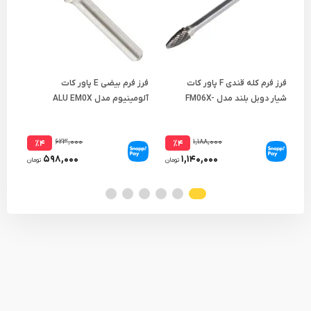
فرز فرم کله قندی F پاور کات
فرز فرم بیضی E پاور کات
شیار دوبل بلند مدل FM06X-
آلومینیوم مدل ALU EM0X
کات 
1520
۶۲۳,۰۰۰
۱,۱۸۸,۰۰۰
٪۴
٪۴
۵۹۸,۰۰۰
۱,۱۴۰,۰۰۰
تومان
تومان