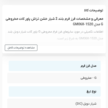
توضیحات کالا
معرفی و مشخصات فرز فرم بلند 2 شیار خشن تراش پاور کات مخروطی
G مدل GM06X-1520
اطلاعات تکمیلی در مورد سایزهای فرز فرم مخروطی G پاور کات شیار دوبل بلند
مدل GM06X-1520 به شرح زیر است:
مشاهده توضیحات کامل
مدل و کد کالا
سایز سر فرز فرم (میلی متر)
سایز دنباله (میلی متر)
6
6
G0618M06X-150
مدل فرز فرم
6
8
G0817M06X-150
G - مخروطی
6
8
G0817M06X-200
نوع تیغ
6
10
G1020M06X-150
شیار دوبل (DC)
6
10
G1020M06X-200