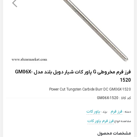
فرز فرم مخروطی G پاور کات شیار دوبل بلند مدل GM06X-
1520
Power Cut Tungsten Carbide Burr DC GM06X-1520
کد کالا :
GM06X-1520
فرز فرم
پاور کات
دسته :
برند :
فرز فرم پاور کات
مشاهده انواع
مشخصات محصول