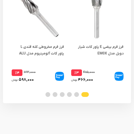
فرز فرم بیضی E پاور کات شیار
فرز فرم مخروطی کله قندی L
دوبل مدل EM0X
پاور کات آلومینیوم مدل ALU
کات
150
LM0X
۶۲۳,۰۰۰
۴۸۵,۰۰۰
٪۴
٪۳
۵۹۸,۰۰۰
۴۶۶,۰۰۰
تومان
تومان