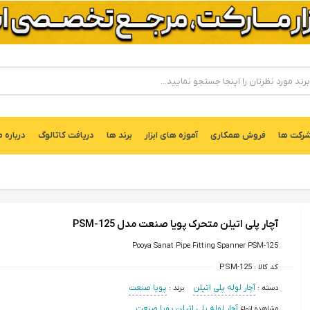
ركت ها
فروش همکاری
آموزه های ابزار
برند ها
دریافت کاتالوگ
درباره م
آچار پلی اتیلن متحرک پویا صنعت مدل PSM-125
Pooya Sanat Pipe Fitting Spanner PSM-125
کد کالا :
PSM-125
دسته :
آچار لوله پلی اتیلن
برند :
پویا صنعت
مشاهده انواع
آچار لوله پلی اتیلن پویا صنعت