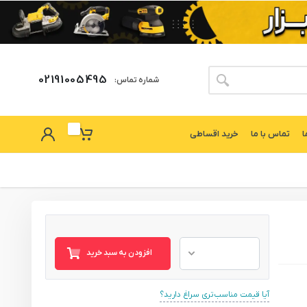
02191005495
شماره تماس:
ا
تماس با ما
خرید اقساطی
افزودن به سبد خرید
آیا قیمت مناسب‌تری سراغ دارید؟