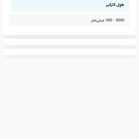
11.9
100
19
12100
طول کارگیر
13.1
120
19
12120
3000 - 300 میلی‌متر
14.7
150
19
12150
16.4
180
19
12180
17.6
200
19
12200
18.7
220
19
12220
20.4
250
19
12250
21.8
275
19
12275
23.2
300
19
12300