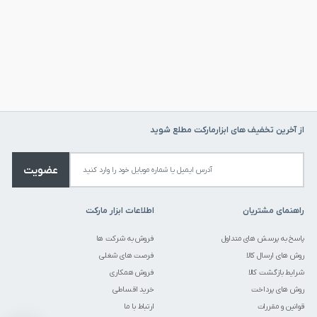
مشاهده انواع
پیچ دستی
و دیگر ابزار های
پیهر - PIHER
مشاهده تمام محصولات دسته
پیچ دستی
مشاهده تمام محصولات برند
پیهر - PIHER
از آخرین تخفیف های ابزارمارکت مطلع شوید
عضویت
راهنمای مشتریان
اطلاعات ابزار مارکت
پاسخ به پرسش های متداول
فروش به شرکت ها
روش های ارسال کالا
فرصت های شغلی
شرایط بازگشت کالا
فروش همکاری
روش های پرداخت
خرید اقساطی
قوانین و مقررات
ارتباط با ما