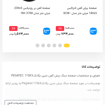
صفحه برش آهن کنزاکس
صفحه آهن بر رونیکس 230x3
180x3 میلی متر مدل KCW-
میلی متر مدل RH-3708-
7018-مجموعه ( 5 عددی )
مجموعه ( 5 عددی )
عدد
۱,۷۲۴,۰۰۰
۸۰۴,۰۰۰
٪۸
٪۸
۱,۵۷۴,۰۰۰
۷۳۴,۰۰۰
تومان
تومان
توضیحات کالا
معرفی و مشخصات صفحه سنگ برش آهن مینی پگاتک PEGATEC 115X3
توضیحات در مورد صفحه سنگ برش مینی پگاتک Pegatec 115x3 به زودی ارائه
خواهد شد.
مشاهده انواع
صفحه برش آهن
و دیگر ابزار های
پگاتک - PEGATEC
مشاهده توضیحات کامل