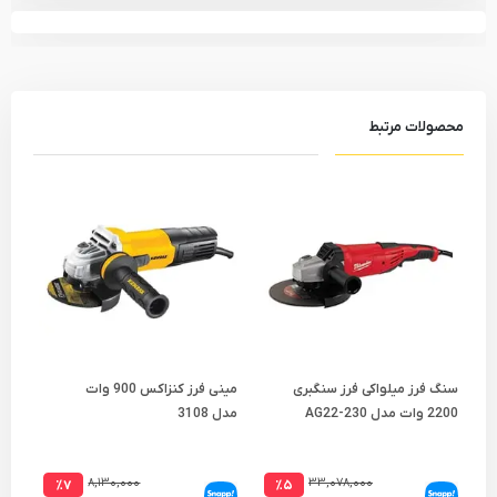
محصولات مرتبط
سنگ فرز میلواکی فرز سنگبری
مینی فرز کنزاکس 900 وات
2200 وات مدل AG22-230
مدل 3108
115
۸,۱۳۰,۰۰۰
۳۳,۰۷۸,۰۰۰
٪۷
٪۵