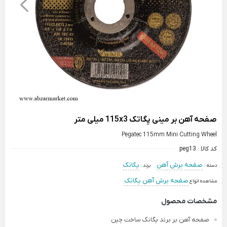
صفحه آهن بر مینی پگاتک 115x3 میلی متر
Pegatec 115mm Mini Cutting Wheel
کد کالا :
peg13
صفحه برش آهن
پگاتک
دسته :
برند :
صفحه برش آهن پگاتک
مشاهده انواع
مشخصات محصول
صفحه آهن بر برند پگاتک ساخت چین