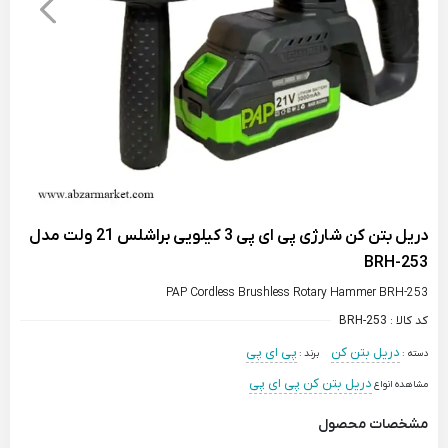
دریل بتن کن شارژی پی ای پی 3 کیلویی براشلس 21 ولت مدل
BRH-253
PAP Cordless Brushless Rotary Hammer BRH-253
کد کالا :
BRH-253
دریل بتن کن
پی ای پی
دسته :
برند :
دریل بتن کن پی ای پی
مشاهده انواع
مشخصات محصول