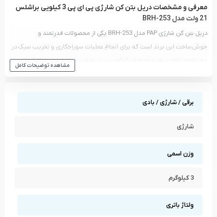
معرفی و مشخصات دریل بتن کن شارژی پی ای پی 3 کیلویی براشلس
21 ولت مدل BRH-253
دریل بتن کن شارژی PAP مدل BRH-253 یکی از محصولات قدرتمند و
خوش‌ساخت این برند است که برای انجام عملیات سوراخکاری و تخریب سبک در
محیط‌های فاقد برق یا فضاهای کارگاهی سیار طراحی شده است. به کارگیری
مشاهده توضیحات کامل
موتور براشلس و باتری لیتیوم-یون ۲۱ ولت، این دستگاه را به گزینه‌ای قابل
اعتماد برای کاربران حرفه‌ای و نیمه‌حرفه‌ای تبدیل می‌کند. ترکیب سه حالت
عملکردی، ابزارگیر استاندارد SDS-PLUS و ساختار مقاوم باعث شده BRH-253
برقی / شارژی / بادی
بتواند طیف وسیعی از نیازهای نصب، تأسیسات، کارهای بنایی و تعمیرات را
شارژی
پوشش دهد. وزن مناسب و طراحی ارگونومیک نیز موجب می‌شود استفاده
طولانی‌مدت از آن با خستگی کمتر همراه باشد.
وزن اسمی
3 کیلوگرم
ولتاژ باتری