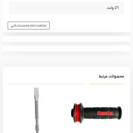
21 ولت
مشاهده تمام مشخصات فنی
محصولات مرتبط
جعبه گشایی و توصیف ظاهری دریل بتن کن شارژی BRH-253 پی ای
پی
با باز کردن کیف دستگاه BRH-253، نخستین نکته‌ای که جلب توجه می‌کند، لوازم
جانبی کامل همراه با محصول است که به صورت منظم درون جعبه قرار
گرفته‌اند. بدنه دریل بتن کن با ترکیبی از پلاستیک مقاوم و قطعات فلزی ساخته