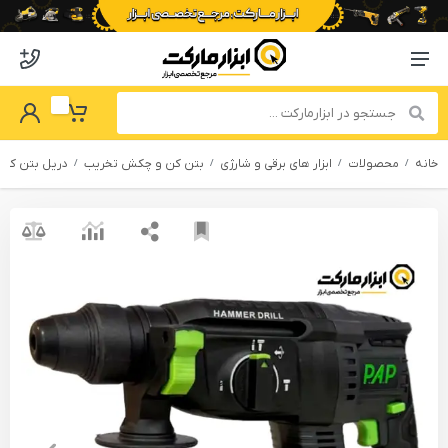
o abzarmaket
Menu Navigation
got Password
My Basket
خانه
محصولات
ابزار های برقی و شارژی
بتن کن و چکش تخریب
دریل بتن کن