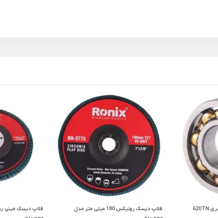
بلبرینگ کائوچویی رونیکس سری 620TN
فلاپ دیسک رونیکس 180 میلی متر مدل