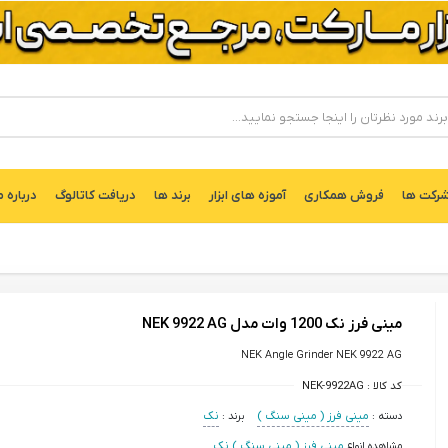
ركت ها
فروش همکاری
آموزه های ابزار
برند ها
دریافت کاتالوگ
درباره م
مینی فرز نک 1200 وات مدل NEK 9922 AG
NEK Angle Grinder NEK 9922 AG
کد کالا :
NEK-9922AG
دسته :
مینی فرز ( مینی سنگ )
برند :
نک
مشاهده انواع
مینی فرز ( مینی سنگ ) نک