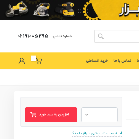
02191005495
شماره تماس:
ا
تماس با ما
خرید اقساطی
افزودن به سبد خرید
آیا قیمت مناسب‌تری سراغ دارید؟