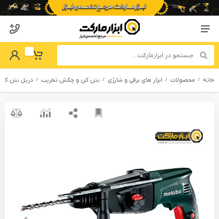
o abzarmaket
Menu Navigation
got Password
My Basket
خانه
محصولات
ابزار های برقی و شارژی
بتن کن و چکش تخریب
دریل بتن کن