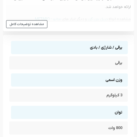
ارائه خواهد شد.
مشاهده انواع
دریل بتن کن
و دیگر ابزار های
متابو - METABO
مشاهده توضیحات کامل
مشاهده تمام محصولات دسته
دریل بتن کن
مشاهده تمام محصولات برند
متابو - METABO
برقی / شارژی / بادی
برقی
وزن اسمی
3 کیلوگرم
توان
800 وات