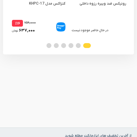
رونیکس ضد ویبره رزوه داخلی
کنزاکس مدل KHPC-17
تیز 
مدل 27
۷۵۹,۰۰۰
٪۱۶
۶۳۷,۰۰۰
در حال حاضر موجود نیست
تومان
از آخرین تخفیف های ابزارمارکت مطلع شوید