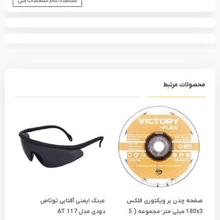
مشاهده تمام مشخصات فنی
محصولات مرتبط
صفحه چدن بر ویکتوری فلکس
عینک ایمنی آفتابی توتاص
عین
180x3 میلی متر-مجموعه ( 5
دودی مدل AT 117
زرد مد