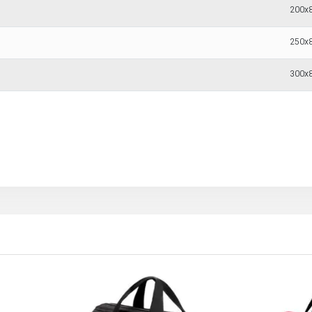
200x
250x
300x