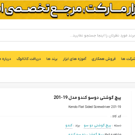
ركت ها
فروش همکاری
آموزه های ابزار
برند ها
دریافت کاتالوگ
درباره م
پیچ گوشتی دوسو کندو مدل 19-201
Kendo Flat Sided Screwdriver 201-19
کد کالا :
دسته :
پیچ گوشتی دو سو
برند :
کندو
مشاهده انواع
پیچ گوشتی دو سو کندو