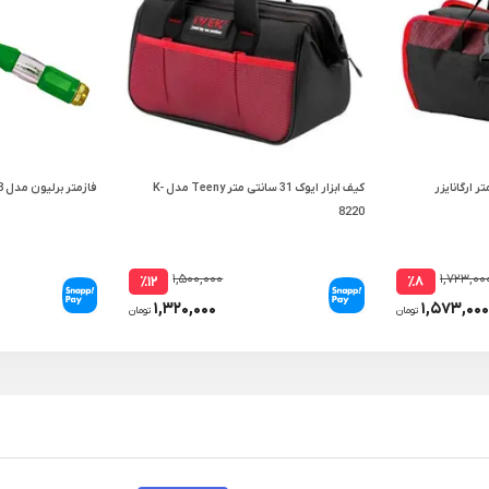
38 سانتی متر ارگانایزر
کیف ابزار ایوک 31 سانتی متر Teeny مدل K-
فازمتر برلیون مدل DB3168
8220
۱,۵۰۰,۰۰۰
۱,۷۲۳,۰۰
٪۱۲
٪۸
۱,۳۲۰,۰۰۰
۱,۵۷۳,۰۰۰
تومان
تومان