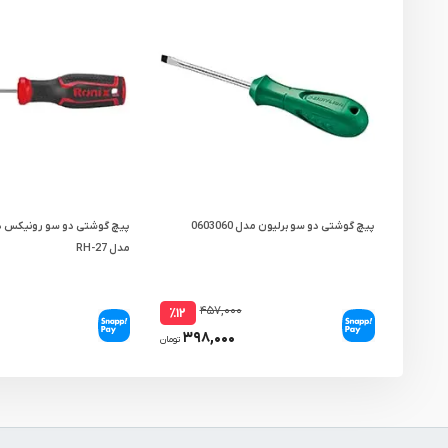
پیچ گوشتی دو سو برلیون مدل 0603060
مدل RH-27
۴۵۷,۰۰۰
٪۱۲
۳۹۸,۰۰۰
تومان