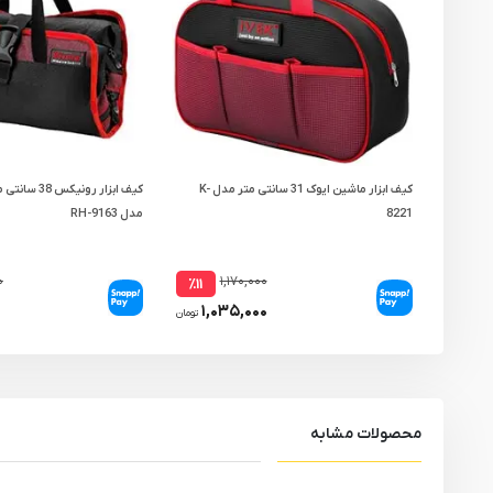
کیف ابزار ماشین ایوک 31 سانتی متر مدل K-
کیف ابزار رونیکس 
8221
مدل RH-9163
۰
۱,۱۷۰,۰۰۰
٪۱۱
۱,۰۳۵,۰۰۰
تومان
محصولات مشابه