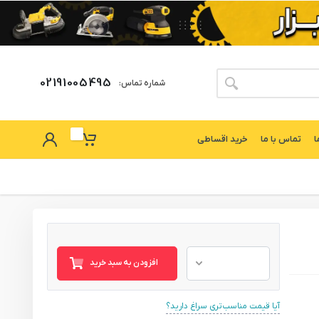
02191005495
شماره تماس:
ا
تماس با ما
خرید اقساطی
افزودن به سبد خرید
آیا قیمت مناسب‌تری سراغ دارید؟