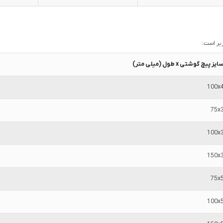
ایز پیچ گوشتی x طول (میلی متر)
100x
75x
100x
150x
75x
100x