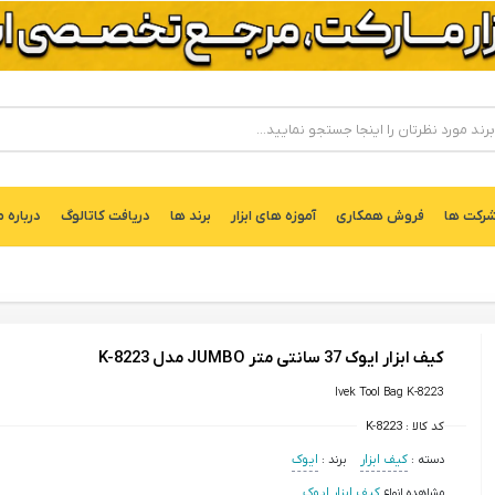
ركت ها
فروش همکاری
آموزه های ابزار
برند ها
دریافت کاتالوگ
درباره م
کیف ابزار ایوک 37 سانتی متر JUMBO مدل K-8223
Ivek Tool Bag K-8223
کد کالا :
K-8223
دسته :
کیف ابزار
برند :
ایوک
مشاهده انواع
کیف ابزار ایوک