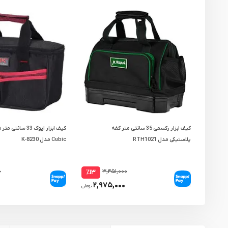
کیف ابزار رکسمی 35 سانتی متر کفه
کی
پلاستیکی مدل RTH1021
Cubic مدل K-8230
۰
۳,۴۵۱,۰۰۰
٪۱۳
۲,۹۷۵,۰۰۰
تومان