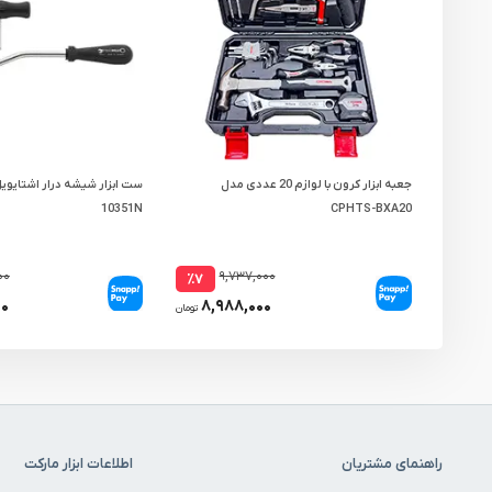
جعبه ابزار کرون با لوازم 20 عددی مدل
10351N
CPHTS-BXA20
۰۰
۹,۷۳۷,۰۰۰
٪۷
۰۰
۸,۹۸۸,۰۰۰
تومان
راهنمای مشتریان
اطلاعات ابزار مارکت