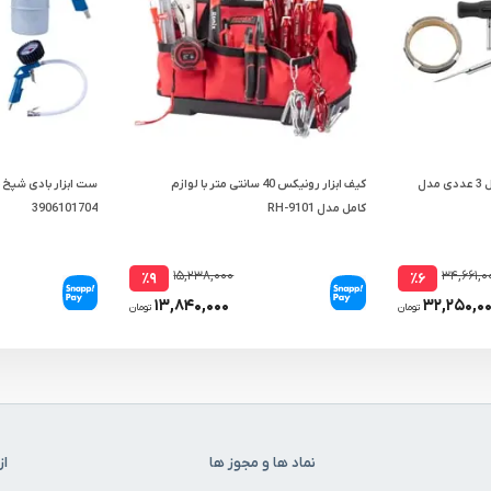
ست ابزار شیشه درار اشتایویل 3 عددی مدل
کیف ابزار رونیکس 40 سانتی متر با لوازم
کامل مدل RH-9101
3906101704
۱۵,۲۳۸,۰۰۰
۳۴,۶۶۱,۰
٪۹
٪۶
۱۳,۸۴۰,۰۰۰
۳۲,۲۵۰,۰
تومان
تومان
نماد ها و مجوز ها
از