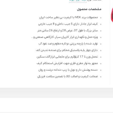
مشخصات محصول
محصولات برند IVEK با کیفیت بی نظیر ساخت ایران
کیف ابزار جادار دارای 5 جیب داخلی و 8 جیب خارجی
سایز بزرگ با طول 37، عرض 28 و ارتفاع 26 سانتی متر
ویژه حمل و نگهداری ابزار کاربران سیار، کارگاهی، صنعتی و...
تولید شده با پارچه برزنتی دو لایه مقاوم و ضد نفوذ آب
دارای چهار پایه پلاستیکی محکم برای صدمه ندیدن کف
تحمل وزن تا 17 کیلوگرم برای جابجایی ابزارآلات سنگین
مجهز به نوار مغزی فلزی جهت افزایش استحکام کیف
دسته پوشش دار و دوبل با زیپ دندانه درشت و روان
ضمانت کیفیت و اصالت کالا با تضمین سلامت فیزیکی