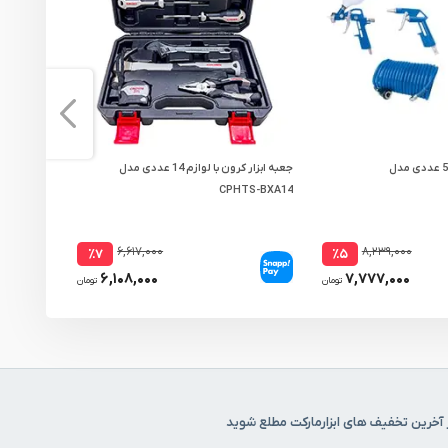
ست ابزار بادی شپخ 5 عددی مدل
جعبه ابزار کرون با لوازم 14 عددی مدل
821/4
CPHTS-BXA14
۶,۶۱۷,۰۰۰
۸,۲۳۹,۰۰۰
٪۷
٪۵
۶,۱۰۸,۰۰۰
۷,۷۷۷,۰۰۰
تومان
تومان
 آخرین تخفیف های ابزارمارکت مطلع شوید