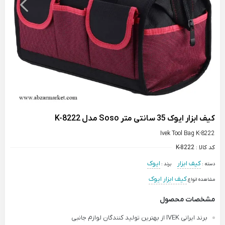
کیف ابزار ایوک 35 سانتی متر Soso مدل K-8222
Ivek Tool Bag K-8222
کد کالا :
K-8222
کیف ابزار
ایوک
دسته :
برند :
کیف ابزار ایوک
مشاهده انواع
مشخصات محصول
برند ایرانی IVEK از بهترین تولید کنندگان لوازم جانبی