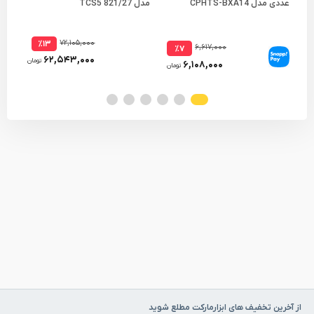
عددی مدل CPHTS-BXA14
مدل TCS5 821/27
XD2
۷۲,۱۰۵,۰۰۰
٪۱۳
۶,۶۱۷,۰۰۰
٪۷
۶۲,۵۴۳,۰۰۰
تومان
۶,۱۰۸,۰۰۰
تومان
از آخرین تخفیف های ابزارمارکت مطلع شوید