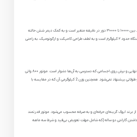
فرز انشگتی K-7131 ایوک به موتور ۸۰۰ واتی با راندمان و کارایی بالا تجهیز شده است و از برق شهری ۲۲۰ ولت با فرکانس 50 - 60 هرتز تغذیه می‌شود. سرعت آن در حالت آزاد بین ۱۰۰۰۰ تا ۳۰۰۰۰ دور در دقیقه متغیر است و به کمک دیمر شش حالته
می‌توان متناسب با نوع کار آن را تنظیم کرد. کولت تعبیه‌ شده در این مدل ۶ میلی‌متری است که امکان نصب انواع سری‌ها و سنگ‌های سایش را فراهم می‌سازد. وزن خالص دستگاه حدود ۲ کیلوگرم است و به لطف طراحی کامپکت و ارگونومیک، به راحتی
فرز انگشتی گلو بلند Ivek K-7131 مناسب استفاده در پروژه‌های دقیق و حساسی است که دسترسی به فضاهای تنگ با کنترل بالا اهمیت دارد، مثل حکاکی، منبت‌ کاری، پرداخت نهایی و برش روی اجسامی که دسترسی به آن‌ها دشوار است. موتور ۸۰۰ واتی
و سرعت گردش 30000 دور بر دقیقه می‌تواند حتی در متریال سخت عملکرد مطلوبی ارائه دهد. با این وجود، این دستگاه برای مصارف صنعتی و سنگین و پروژه‌های گسترده و طولانی پیشنهاد نمی‌شود. همچنین وزن 2 کیلوگرمی آن که در مقایسه با
اگر در فعالیت‌هایی مشارکت دارید که نیازمند دستگاهی باریک، قوی و با سرعت بالا برای پرداخت، حکاکی یا برش دقیق در فضاهای محدود است، فرز انگشتی گلو بلند K-7131 از برند ایوک گزینه‌ای حرفه‌ای و به‌ صرفه محسوب می‌شود. موتور قدرتمند
هره‌مندی از آچار و ذغال یدک در جعبه و داشتن گارانتی دو ساله (که شامل مهلت تعویض بی‌قید و شرط سه‌ ماهه‌