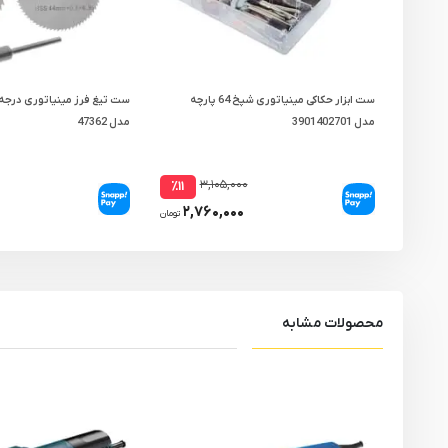
ست ابزار حکاکی مینیاتوری شپخ 64 پارچه
مدل 3901402701
مدل 47362
۳,۱۰۵,۰۰۰
٪۱۱
۲,۷۶۰,۰۰۰
تومان
محصولات مشابه