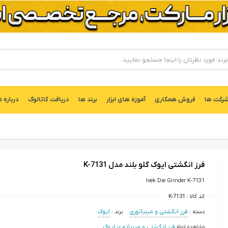
ركت ها
فروش همکاری
آموزه های ابزار
برند ها
دریافت کاتالوگ
درباره م
فرز انگشتی ایوک گلو بلند مدل K-7131
Ivek Die Grinder K-7131
کد کالا :
K-7131
دسته :
فرز انگشتی و مینیاتوری
برند :
ایوک
مشاهده انواع
فرز انگشتی و مینیاتوری ایوک