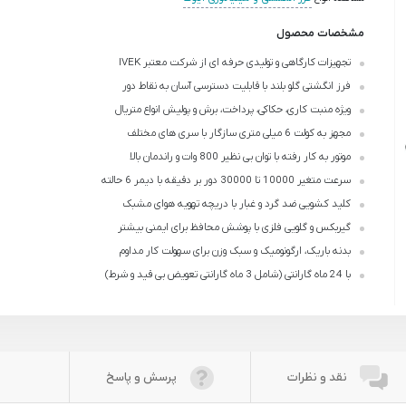
مشخصات محصول
تجهیزات کارگاهی و تولیدی حرفه ای از شرکت معتبر IVEK
فرز انگشتی گلو بلند با قابلیت دسترسی آسان به نقاط دور
ویژه منبت کاری، حکاکی، پرداخت، برش و پولیش انواع متریال
مجهز به کولت 6 میلی متری سازگار با سری های مختلف
موتور به کار رفته با توان بی نظیر 800 وات و راندمان بالا
سرعت متغیر 10000 تا 30000 دور بر دقیقه با دیمر 6 حالته
کلید کشویی ضد گرد و غبار با دریچه تهویه هوای مشبک
گیربکس و گلویی فلزی با پوشش محافظ برای ایمنی بیشتر
بدنه باریک، ارگونومیک و سبک وزن برای سهولت کار مداوم
با 24 ماه گارانتی (شامل 3 ماه گارانتی تعویض بی قید و شرط)
نقد و نظرات
پرسش و پاسخ