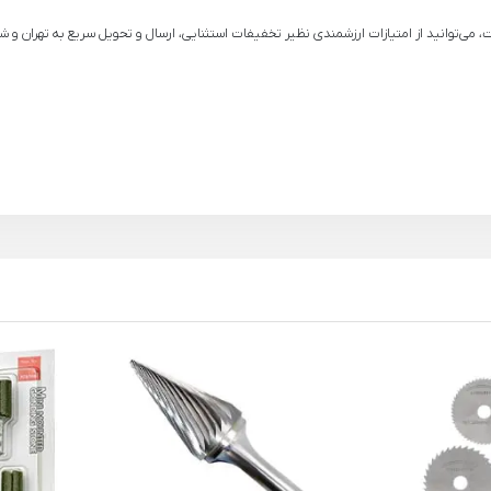
یوک مدل K-7131 از فروشگاه آنلاین ابزارمارکت، می‌توانید از امتیازات ارزشمندی نظیر تخفیفات استثنایی، ارسال و 