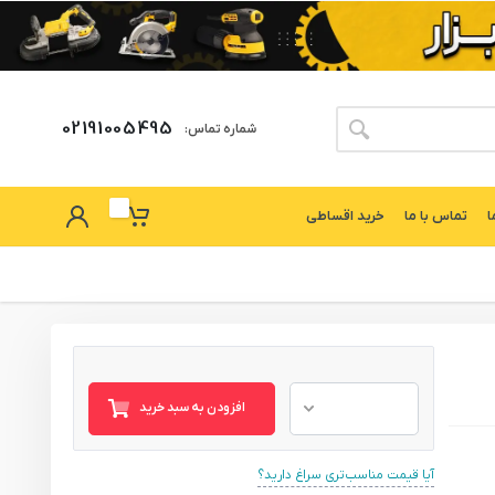
02191005495
شماره تماس:
ا
تماس با ما
خرید اقساطی
افزودن به سبد خرید
آیا قیمت مناسب‌تری سراغ دارید؟