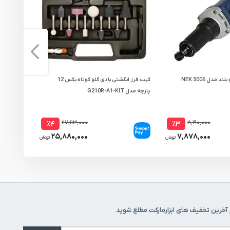
فرز انگشتی NEK گلو بلند مدل NEK 5006
کیت فرز انگشتی بادی گلو کوتاه بکس 12
پارچه مدل G210R-A1-KIT
7545
۲۷,۱۱۳,۰۰۰
۸,۱۹۰,۰۰۰
٪۴
٪۳
۲۵,۸۸۰,۰۰۰
۷,۸۷۸,۰۰۰
تومان
تومان
 آخرین تخفیف های ابزارمارکت مطلع شوید