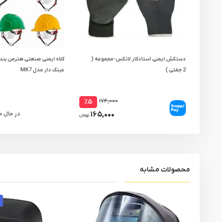
دستکش ایمنی استادکار لاتکس-مجموعه (
کلاه ایمنی صنعتی هترمن بند 
2 جفتی )
عینک دار مدل MK7
۱۷۴,۰۰۰
٪۵
۱۶۵,۰۰۰
در حال 
تومان
محصولات مشابه