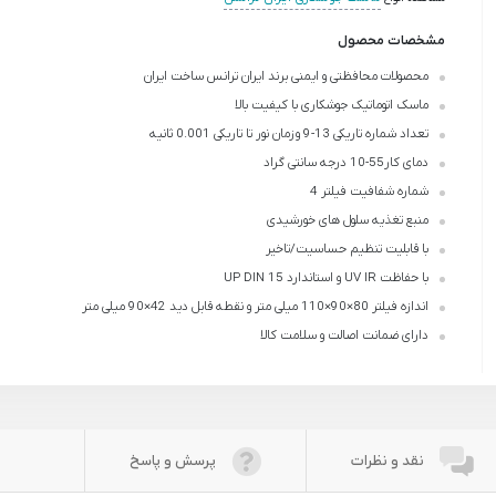
مشخصات محصول
محصولات محافظتی و ایمنی برند ایران ترانس ساخت ایران
ماسک اتوماتیک جوشکاری با کیفیت بالا
تعداد شماره تاریکی 13-9 و زمان نور تا تاریکی 0.001 ثانیه
دمای کار55-10 درجه سانتی گراد
شماره شفافیت فیلتر 4
منبع تغذیه سلول های خورشیدی
با قابلیت تنظیم حساسیت/تاخیر
با حفاظت UV IR و استاندارد UP DIN 15
اندازه فیلتر 80×90×110 میلی متر و نقطه قابل دید 42×90 میلی متر
دارای ضمانت اصالت و سلامت کالا
نقد و نظرات
پرسش و پاسخ