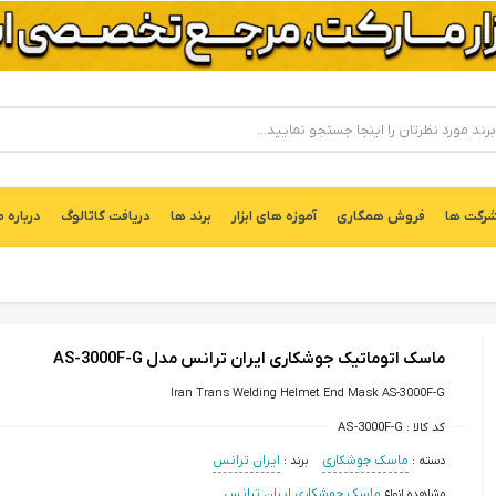
ركت ها
فروش همکاری
آموزه های ابزار
برند ها
دریافت کاتالوگ
درباره م
ماسک اتوماتیک جوشکاری ایران ترانس مدل AS-3000F-G
Iran Trans Welding Helmet End Mask AS-3000F-G
کد کالا :
AS-3000F-G
دسته :
ماسک جوشکاری
برند :
ایران ترانس
مشاهده انواع
ماسک جوشکاری ایران ترانس