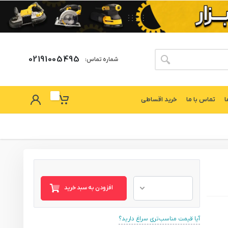
02191005495
شماره تماس:
ا
تماس با ما
خرید اقساطی
افزودن به سبد خرید
آیا قیمت مناسب‌تری سراغ دارید؟