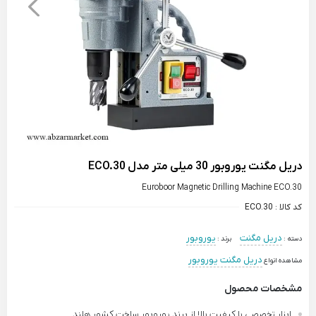
دریل مگنت یوروبور 30 میلی متر مدل ECO.30
Euroboor Magnetic Drilling Machine ECO.30
کد کالا :
ECO.30
دریل مگنت
یوروبور
دسته :
برند :
دریل مگنت یوروبور
مشاهده انواع
مشخصات محصول
ابزار تخصصی با کیفیت بالا از برند یوروبور ساخت کشور هلند