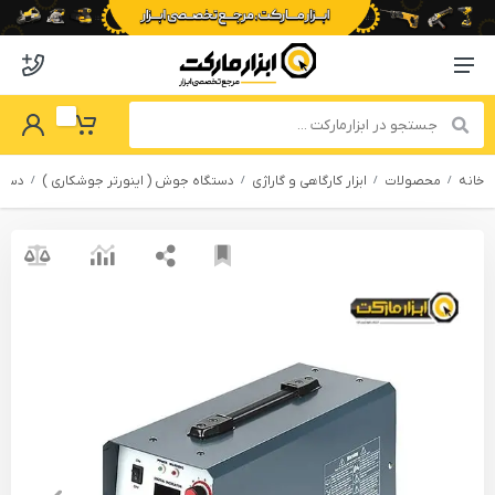
o abzarmaket
Menu Navigation
got Password
My Basket
خانه
محصولات
ابزار کارگاهی و گاراژی
دستگاه جوش ( اینورتر جوشکاری )
دستگا