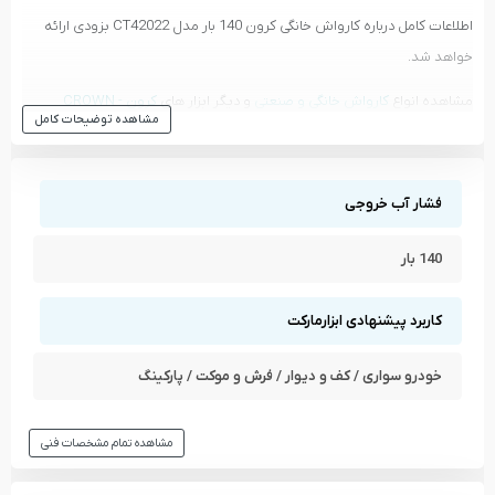
اطلاعات کامل درباره کارواش خانگی کرون 140 بار مدل CT42022 بزودی ارائه
خواهد شد.
مشاهده انواع
کارواش خانگی و صنعتی
و دیگر ابزار های
کرون - CROWN
مشاهده توضیحات کامل
مشاهده تمام محصولات دسته
کارواش خانگی و صنعتی
مشاهده تمام محصولات برند
کرون - CROWN
فشار آب خروجی
140 بار
کاربرد پیشنهادی ابزارمارکت
خودرو سواری / کف و دیوار / فرش و موکت / پارکینگ
مشاهده تمام مشخصات فنی