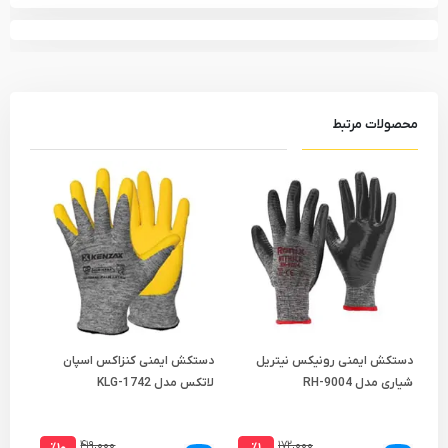
محصولات مرتبط
دستکش ایمنی رونیکس نیتریل
دستکش ایمنی کنزاکس اسپان
دست
شیاری مدل RH-9004
لاتکس مدل KLG-1742
مدل 008
۴۱۹,۰۰۰
۱۷۲,۰۰۰
٪۱۰
٪۱