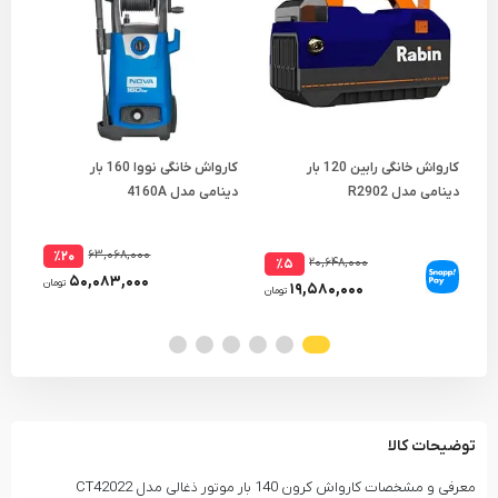
کارواش خانگی رابین 120 بار
کارواش خانگی نووا 160 بار
دینامی مدل R2902
دینامی مدل 4160A
دینام
۶۳,۰۶۸,۰۰۰
٪۲۰
۲۰,۶۴۸,۰۰۰
٪۵
۵۰,۰۸۳,۰۰۰
تومان
۱۹,۵۸۰,۰۰۰
تومان
توضیحات کالا
معرفی و مشخصات کارواش کرون 140 بار موتور ذغالی مدل CT42022