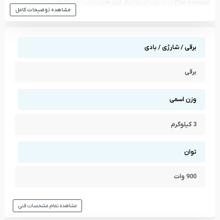
مشاهده انواع
دریل بتن کن
و دیگر ابزار های
بوش - BOSCH
مشاهده توضیحات کامل
مشاهده تمام محصولات دسته
دریل بتن کن
مشاهده تمام محصولات برند
بوش - BOSCH
برقی / شارژی / بادی
برقی
وزن اسمی
3 کیلوگرم
توان
900 وات
مشاهده تمام مشخصات فنی