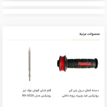
محصولات مرتبط
دسته کمکی دریل بتن کن
قلم شش گوش نوک تیز
قلم
رونیکس ضد ویبره رزوه داخلی
رونیکس مدل RH-5026
مدل 0x25
مدل 27