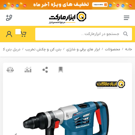
o abzarmaket
Menu Navigation
got Password
My Basket
خانه
محصولات
ابزار های برقی و شارژی
بتن کن و چکش تخریب
دریل بتن کن