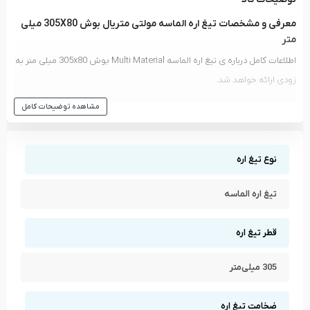
معرفی و مشخصات تیغ اره الماسه مولتی متریال بوش 305X80 میلی
متر
اطلاعات کامل درباره ی تیغ اره الماسه Multi Material بوش 305x80 میلی متر به
زودی ارائه خواهد شد.
مشاهده انواع
تیغ اره
و دیگر ابزار های
بوش - BOSCH
مشاهده توضیحات کامل
مشاهده تمام محصولات دسته
تیغ اره
مشاهده تمام محصولات برند
بوش - BOSCH
نوع تیغ اره
تیغ اره الماسه
قطر تیغ اره
305 میلی‌متر
ضخامت تیغ اره