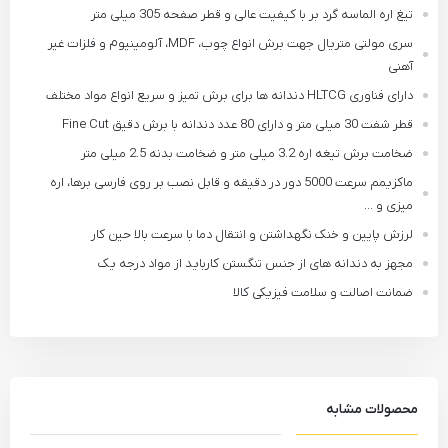
تیغ اره الماسه گرد بر با کیفیت عالی و قطر صفحه 305 میلی متر
سری مولتی متریال جهت برش انواع چوب، MDF، آلومینیوم و فلزات غیر
آهنی
دارای فناوری HLTCG دندانه ها برای برش تمیز و سریع انواع مواد مختلف
قطر شفت 30 میلی متر و دارای 80 عدد دندانه با برش دقیق Fine Cut
ضخامت برش تیغه اره 3.2 میلی متر و ضخامت بدنه 2.5 میلی متر
ماکزیمم سرعت 5000 دور در دقیقه و قابل نصب بر روی فارسی برها، اره
میزی و ...
لرزش پایین و خنک نگهداشتن و انتقال دما با سرعت بالا حین کار
مجهز به دندانه های از جنس تنگستن کارباید از مواد درجه یک
ضمانت اصالت و سلامت فیزیکی کالا
محصولات مشابه