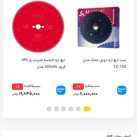
ست تیغ اره دوبل محک مدل
تیغ اره الماسه لمینت و HPL
TC-155
فرود 305x96 مدل
چند م
FR29H001M
۲۱,۷۳۵,۰۰۰
۶,۴۸۰,۰۰۰
٪۸
٪۷
۱۹,۸۴۵,۰۰۰
۶,۰۰۰,۰۰۰
تومان
تومان
توضیحات کالا