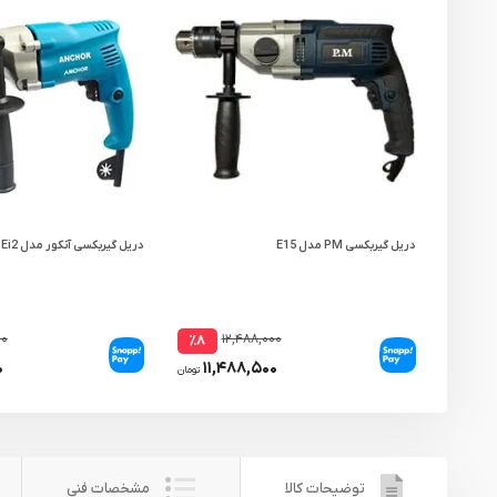
دریل گیربکسی PM مدل E15
دریل گیربکسی آنکور مدل Ei2
۰۰
۱۲,۴۸۸,۰۰۰
٪۸
۰
۱۱,۴۸۸,۵۰۰
تومان
توضیحات کالا
مشخصات فنی