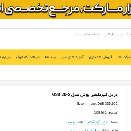
ركت ها
فروش همکاری
آموزه های ابزار
برند ها
دریافت کاتالوگ
درباره م
دریل گیربکسی بوش مدل GSB 20-2
Bosch Impact Drill GSB 20 2
کد کالا :
GSB20-2
دسته :
دریل گیربکسی
برند :
بوش
مشاهده انواع
دریل گیربکسی بوش