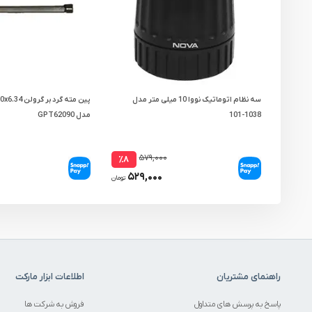
سه نظام اتوماتیک نووا 10 میلی متر مدل
1038-101
مدل GPT62090
۵۷۹,۰۰۰
٪۸
۵۲۹,۰۰۰
تومان
راهنمای مشتریان
اطلاعات ابزار مارکت
پاسخ به پرسش های متداول
فروش به شرکت ها