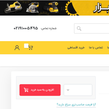
02191005495
شماره تماس:
ا
تماس با ما
خرید اقساطی
افزودن به سبد خرید
آیا قیمت مناسب‌تری سراغ دارید؟