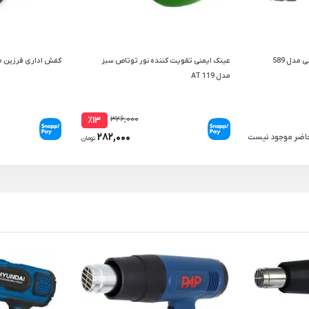
دل 589
عینک ایمنی تقویت کننده نور توتاص سبز
کفش اداری فرزین ط
مدل AT 119
۳۲۶,۰۰۰
٪۱۳
۲۸۲,۰۰۰
حاضر موجود نیست
تومان