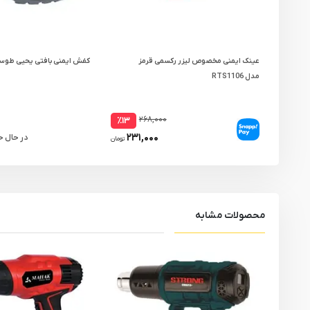
عینک ایمنی مخصوص لیزر رکسمی قرمز
کفش ایمنی بافتی یحیی طوسی م
مدل RTS1106
۲۶۸,۰۰۰
٪۱۳
۲۳۱,۰۰۰
در حال 
تومان
محصولات مشابه