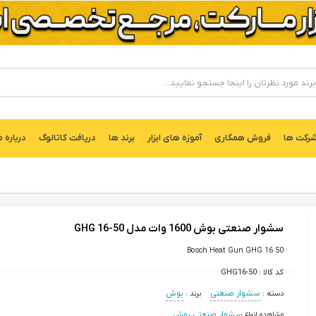
ركت ها
فروش همکاری
آموزه های ابزار
برند ها
دریافت کاتالوگ
درباره م
سشوار صنعتی بوش 1600 وات مدل GHG 16-50
Bosch Heat Gun GHG 16 50
کد کالا :
GHG16-50
دسته :
سشوار صنعتی
برند :
بوش
مشاهده انواع
سشوار صنعتی بوش