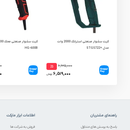
کیت سشوار صنعتی استرانگ 2000 وات
مدل +STG5722
HG-600B
۰۰
۶,۶۲۵,۰۰۰
٪۱
۰
۶,۵۱۹,۰۰۰
تومان
راهنمای مشتریان
اطلاعات ابزار مارکت
پاسخ به پرسش های متداول
فروش به شرکت ها