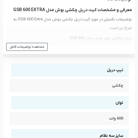
معرفی و مشخصات کیت دریل چکشی بوش مدل GSB 600 EXTRA
توضیحات تکمیلی در مورد کیت دریل چکشی بوش مدل GSB 600 Extra به
شرح زیر است:
دریل چکشی برقی بوش مدل GSB 600
چکش میخ کش
مشاهده توضیحات کامل
انبردست
آچار فرانسه
تیپ دریل
تراز بنایی
کاتر
چکشی
متر نواری
ست 7 عددی بکس
توان
ست 13 عددی مته
ست 11 عددی سری پیچ گوشتی
600 وات
جعبه پیچ و رول پلاک
دسته کمکی
سایز سه نظام