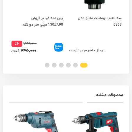
سه نظام اتوماتیک متابو مدل
پین مته گرد بر گرولن
پین
6363
130x7.98 میلی متر دو تکه
مدل GPT82130
175
۱,۵۴۵,۰۰۰
٪۶
۱,۴۴۵,۰۰۰
در حال حاضر موجود نیست
تومان
محصولات مشابه