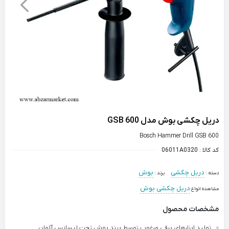
دریل چکشی بوش مدل GSB 600
Bosch Hammer Drill GSB 600
کد کالا :
06011A0320
دریل چکشی
بوش
دسته :
برند :
دریل چکشی بوش
مشاهده انواع
مشخصات محصول
تولید ابزارهای برقی مرغوب توسط برند بوش تحت لیسانس آلمان