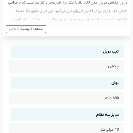
دریل چکشی بوش مدل GSB 600 یک ابزار قدرتمند و کارآمد است که با طراحی
خاص خود و زیبایی در اختیار کاربران قرار می‌گیرد. این دریل دارای یک دسته‌
ارگونومیک است که از نرم‌ترین و مرغوب‌ترین مواد ساخته شده تا اطمینان از
راحتی در دست گرفتن و استفاده داشته باشید. دکمه‌ها و کلیدها به گونه‌ای
مشاهده توضیحات کامل
طراحی شده‌اند که به راحتی قابل دسترسی باشند و کاربران بتوانند با کمترین
زحمت از توانایی‌های این دریل بهره‌مند شوند. با وزن 1.8 کیلوگرم، این دریل
تیپ دریل
سبک و قابل حمل بوده و با ابعاد 180×266 میلی‌متر، جای کمی را اشغال می‌کند.
این دریل چکشی برای تمام مشاغل و نیازهای خانگی ایده‌آل است. از طراحی
چکشی
مقاوم و قدرتمند آن، افراد می‌توانند در انجام پروژه‌های ساختمانی، تعمیرات
خانگی یا حتی در صنایع مختلف بهره‌مند شوند.
توان
600 وات
سایز سه نظام
13 میلی‌متر