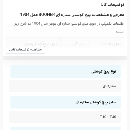
توضیحات کالا
معرفی و مشخصات پیچ گوشتی ستاره ای BOOHER مدل 1904
اطلاعات تکمیلی در مورد پیچ گوشتی ستاره ای بوهر مدل 1904 به شرح زیر
است:
مدل و کد کالا
سایز آچار
طول تیغه (میلی‌متر)
مشاهده توضیحات کامل
75
T10x75
1904103
75
T15x75
1904153
نوع پیچ گوشتی
100
T20x100
1904204
ستاره ای
100
T25x100
1904254
سایز پیچ گوشتی ستاره ای
100
T27x100
1904274
T10 - T40
150
T30x150
1904306