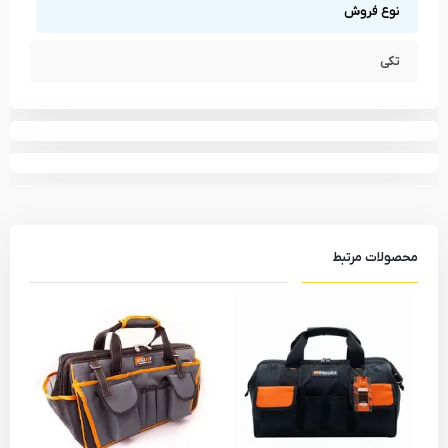
نوع فروش
150
T40x150
1904406
تکی
مشاهده انواع
پیچ گوشتی ستاره‌ ای
و دیگر ابزار های
بوهر - Booher
مشاهده تمام محصولات دسته
پیچ گوشتی ستاره‌ ای
مشاهده تمام محصولات برند
بوهر - Booher
محصولات مرتبط