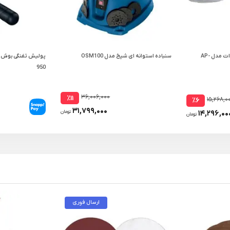
دستگاه پولیش محک 1300 وات مدل AP-
سنباده استوانه ای شپخ مدل OSM100
950
۳۶,۰۰۶,۰۰۰
٪۱۱
۱۵,۲۶۸,۰
٪۶
۳۱,۷۹۹,۰۰۰
۱۴,۲۹۶,۰۰
تومان
تومان
ارسال فوری