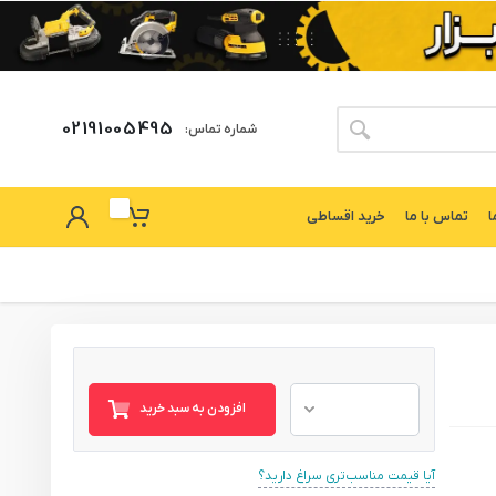
02191005495
شماره تماس:
ا
تماس با ما
خرید اقساطی
افزودن به سبد خرید
آیا قیمت مناسب‌تری سراغ دارید؟