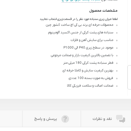
مشخصات محصول
لطفا میزان زبری سنباده مورد نظر را در قسمت
زبری
انتخاب نمایید
محصولات حرفه ای برند بی کی اچ ساخت کشور چین
سنباده های پشت کرکی از جنس اکسید آلومینیوم
مناسب برای سایش آهن و فلزات
موجود در سطح زبری P40 الی P1000
با تضمین بالاترین کیفیت بازار و ضمانت مرجوعی
قطر سنباده پشت کرکی 180 میلی متر
بهترین کیفیت سایش و کاملا حرفه ای
فروش به صورت بسته 100 عددی
ضمانت اصالت و سلامت فیزیکی کالا
نقد و نظرات
پرسش و پاسخ