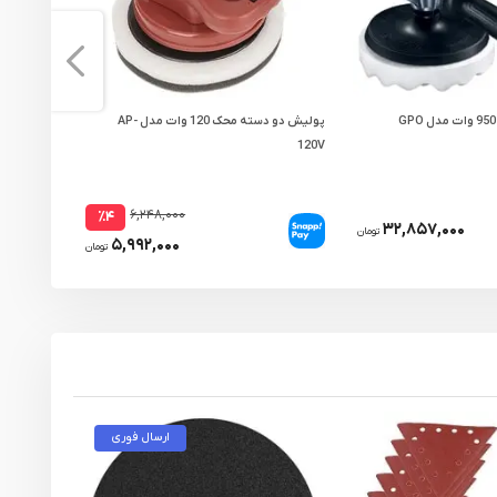
پولیش تفنگی بوش 950 وات مدل GPO
پولیش دو دسته محک 120 وات مدل AP-
پولیش بادی س
120V
۶,۲۴۸,۰۰۰
٪۴
۳۲,۸۵۷,۰۰۰
تومان
۵,۹۹۲,۰۰۰
تومان
ارسال فوری