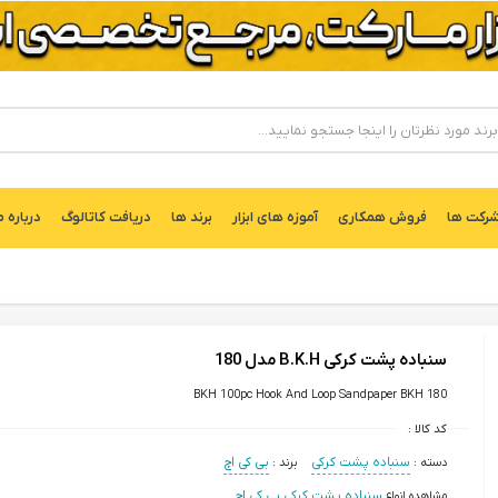
ركت ها
فروش همکاری
آموزه های ابزار
برند ها
دریافت کاتالوگ
درباره م
سنباده پشت کرکی B.K.H مدل 180
BKH 100pc Hook And Loop Sandpaper BKH 180
کد کالا :
دسته :
سنباده پشت کرکی
برند :
بی کی اچ
مشاهده انواع
سنباده پشت کرکی بی کی اچ