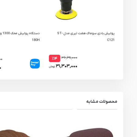
پولیش بادی سوماک هفت تیری مدل ST-
180H
C121
۳۶,۶۹۱,۰۰۰
٪۱۴
۰۰
۳۱,۳۰۳,۰۰۰
۰
تومان
محصولات مشابه