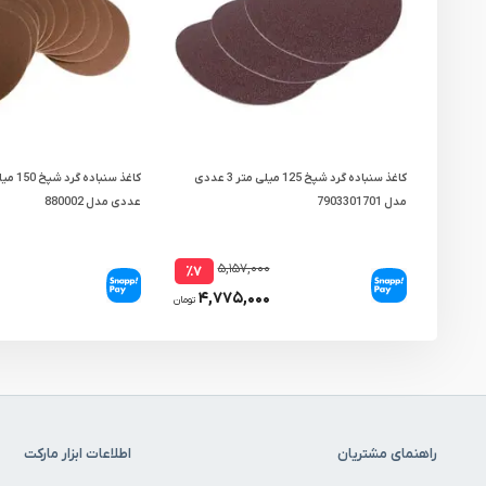
کاغذ سنباده گرد شپخ 125 میلی متر 3 عددی
مدل 7903301701
عددی مدل 880002
۵,۱۵۷,۰۰۰
٪۷
۴,۷۷۵,۰۰۰
تومان
راهنمای مشتریان
اطلاعات ابزار مارکت