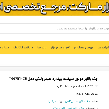
ركت ها
فروش همکاری
آموزه های ابزار
برند ها
دریافت کاتالوگ
درباره م
جک بالابر موتور سیکلت بیگ رد هیدرولیکی مدل T66751-CE
Big Red Motorcycle Jack T66751-CE
کد کالا :
T66751-CE
دسته :
جک بالابر تعمیرگاهی
برند :
بیگ رد
مشاهده انواع
جک بالابر تعمیرگاهی بیگ رد