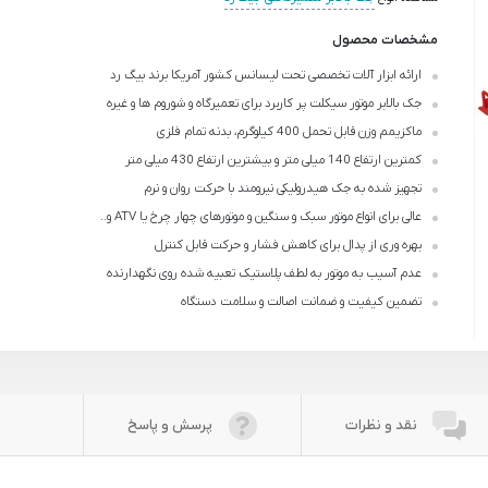
مشخصات محصول
ارائه ابزار آلات تخصصی تحت لیسانس کشور آمریکا برند بیگ رد
جک بالابر موتور سیکلت پر کاربرد برای تعمیرگاه و شوروم ها و غیره
ماکزیمم وزن قابل تحمل 400 کیلوگرم، بدنه تمام فلزی
کمترین ارتفاع 140 میلی متر و بیشترین ارتفاع 430 میلی متر
تجهیز شده به جک هیدرولیکی نیرومند با حرکت روان و نرم
عالی برای انواع موتور سبک و سنگین و موتورهای چهار چرخ یا ATV و..
بهره وری از پدال برای کاهش فشار و حرکت قابل کنترل
عدم آسیب به موتور به لطف پلاستیک تعبیه شده روی نگهدارنده
تضمین کیفیت و ضمانت اصالت و سلامت دستگاه
نقد و نظرات
پرسش و پاسخ