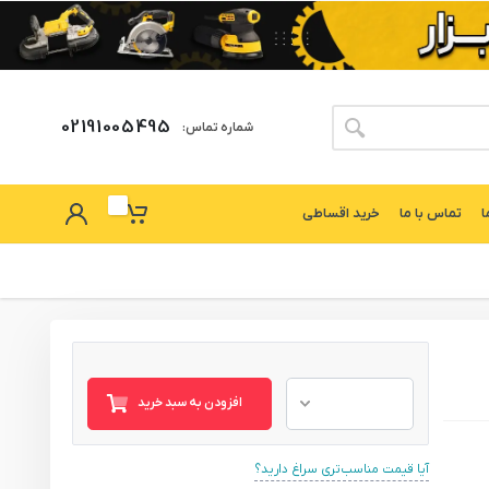
02191005495
شماره تماس:
ا
تماس با ما
خرید اقساطی
افزودن به سبد خرید
آیا قیمت مناسب‌تری سراغ دارید؟