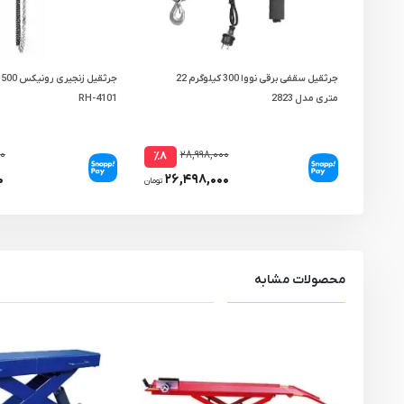
جرثقیل سقفی برقی نووا 300 کیلوگرم 22
ج
متری مدل 2823
RH-4101
۰۰
۲۸,۹۹۸,۰۰۰
٪۸
۰
۲۶,۴۹۸,۰۰۰
تومان
محصولات مشابه