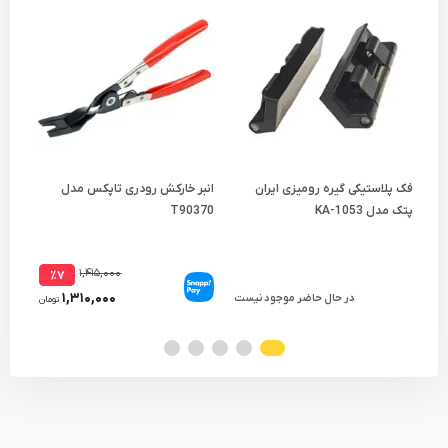
فک پلاستیکی گیره رومیزی ایران
انبر خارکش رودری تاپکس مدل
خار
پتک مدل KA-1053
T90370
۱,۴۱۵,۰۰۰
٪۷
۱,۳۱۰,۰۰۰
در حال حاضر موجود نیست
تومان