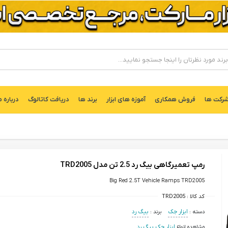
ركت ها
فروش همکاری
آموزه های ابزار
برند ها
دریافت کاتالوگ
درباره م
رمپ تعمیرگاهی بیگ رد 2.5 تن مدل TRD2005
Big Red 2.5T Vehicle Ramps TRD2005
کد کالا :
TRD2005
دسته :
ابزار جک
برند :
بیگ رد
مشاهده انواع
ابزار جک بیگ رد