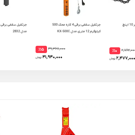
چ
جرثقیل سقفی برقی 4 کاره محک 500
کیلوگرم 12 متری مدل KX-500C
مدل 2832
۴۹,۳۶۸,۰۰۰
٪۱۵
۲,۷۶۲,۰۰
٪۱۰
۴۱,۹۴۰,۰۰۰
۲,۴۷۷,۰۰
تومان
تومان