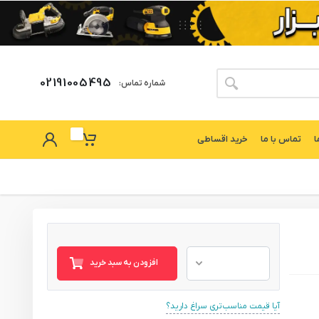
02191005495
شماره تماس:
ا
تماس با ما
خرید اقساطی
افزودن به سبد خرید
آیا قیمت مناسب‌تری سراغ دارید؟