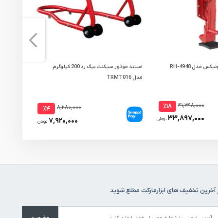
استند موتور سیکلت بیگ رد 200 کیلوگرم
مدل TRMT016
مدل RH-4951
۴۱,۳۹۸,۰۰۰
٪۱۸
۸,۲۸۰,۰۰۰
٪۴
۳۳,۸۹۷,۰۰۰
۷,۹۲۰,۰۰۰
تومان
تومان
 آخرین تخفیف های ابزارمارکت مطلع شوید