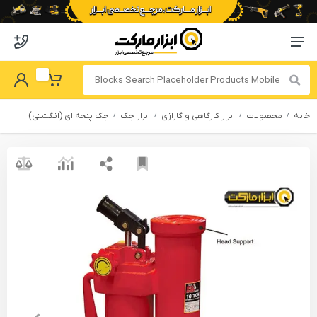
o abzarmaket
Menu Navigation
got Password
My Basket
خانه
محصولات
ابزار کارگاهی و گاراژی
ابزار جک
جک پنجه ای (انگشتی)