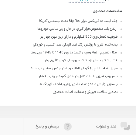
مشخصات محصول
جک ایستاده گیربکس درار Big Red تحت لیسانس آمریکا
ارتفاع بلند مخصوص قرار گیری در چال و زیر شاسی خودروها
ظرفیت تحمل وزن 500 کیلوگرم و دارای زین پهن چهار پر
بدنه تمام فلزی با روکش رنگ ضد آلودگی، ضد اکسید و خوردگی
امکان تنظیم ارتفاع وسیع و گسترده بین 1140 تا 1945 میلی متر
فشار شکن داخلی اتوماتیک بدون خالی کردن ناگهانی بار
مجهز به 4 عدد چرخ گردان 360 درجه در جنس استیل درجه یک
بیس و پایه پهن با ثبات کامل در حمل گیربکس و زیر فشار
پیستون پولیش شده و عدم نشتی روغن به لطف اورینگ ها
تضمین سلامت فیزیکی و ضمانت اصالت محصول
نقد و نظرات
پرسش و پاسخ