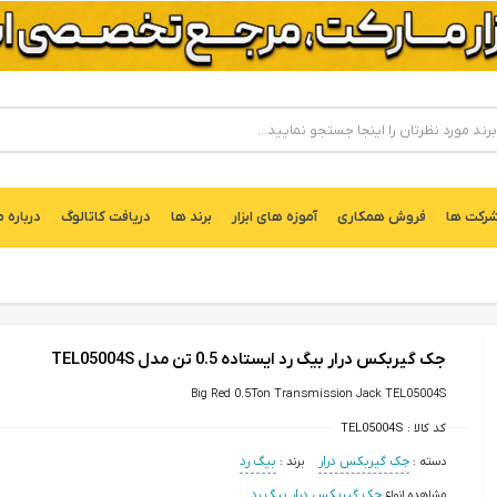
ركت ها
فروش همکاری
آموزه های ابزار
برند ها
دریافت کاتالوگ
درباره م
جک گیربکس درار بیگ رد ایستاده 0.5 تن مدل TEL05004S
Big Red 0.5Ton Transmission Jack TEL05004S
کد کالا :
TEL05004S
دسته :
جک گیربکس درار
برند :
بیگ رد
مشاهده انواع
جک گیربکس درار بیگ رد