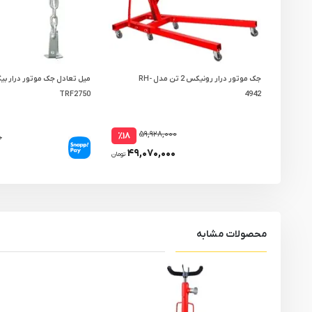
جک موتور درار رونیکس 2 تن مدل RH-
میل تعادل جک موتور درار بی
TRF2750
4942
۵۹,۹۲۸,۰۰۰
٪۱۸
۰
۴۹,۰۷۰,۰۰۰
تومان
محصولات مشابه