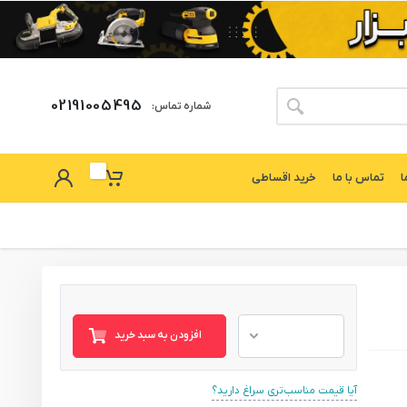
02191005495
شماره تماس:
ا
تماس با ما
خرید اقساطی
افزودن به سبد خرید
آیا قیمت مناسب‌تری سراغ دارید؟