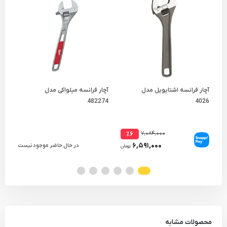
آچار فرانسه اشتایویل مدل
آچار فرانسه میلواکی مدل
آچا
4026
482274
مدل 020
۷,۰۸۴,۰۰۰
٪۶
۶,۵۹۱,۰۰۰
در حال حاضر موجود نیست
تومان
محصولات مشابه