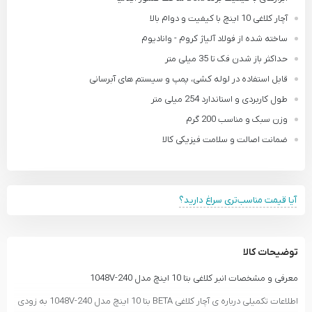
آچار کلاغی 10 اینچ با کیفیت و دوام بالا
ساخته شده از فولاد آلیاژ کروم - وانادیوم
حداکثر باز شدن فک تا 35 میلی متر
قابل استفاده در لوله کشی، پمپ و سیستم های آبرسانی
طول کاربردی و استاندارد 254 میلی متر
وزن سبک و مناسب 200 گرم
ضمانت اصالت و سلامت فیزیکی کالا
آیا قیمت مناسب‌تری سراغ دارید؟
توضیحات کالا
معرفی و مشخصات انبر کلاغی بتا 10 اینچ مدل 1048V-240
اطلاعات تکمیلی درباره ی آچار کلاغی BETA بتا 10 اینچ مدل 1048V-240 به زودی