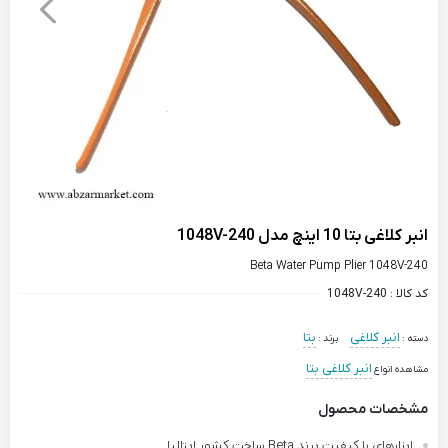
انبر کلاغی بتا 10 اینچ مدل 1048V-240
Beta Water Pump Plier 1048V-240
کد کالا :
1048V-240
انبر کلاغی
بتا
دسته :
برند :
انبر کلاغی بتا
مشاهده انواع
مشخصات محصول
ابزارهای با کیفیت برند Beta ساخت کشور ایتالیا