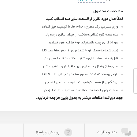
مشخصات محصول
لطفاً مدل مورد نظر را از قسمت سایز مته انتخاب کنید
لوازم مصرفی برند مطرح Berrylion با کیفیت فوق العاده
مته همه کاره (مثلثی) ساخت از فولاد آلیاژی درجه بالا
سوراخ کاری چوب، پلاستیک، انواع فلزات آهن، فولاد و...
تولید شده به سبک فورج شده برای افرایش مقاومت کالا
قابل تهیه با سایز های متنوع و مختلف 6 تا 12 میلی متر
سری مثلثی شکل انحصاری جهت افزایش بازدهی بیشتر
طراحی و ساخته شده مطابق استاندارد جهانی ISO 9001
بهره گیری از شفت کوتاه و بلند با توجه به مدل انتخابی
ساخت چین + ضمانت اصالت، کیفیت و سلامت فیزیکی
جهت دریافت اطلاعات بیشتر به جدول پایین مراجعه فرمایید.
نقد و نظرات
پرسش و پاسخ