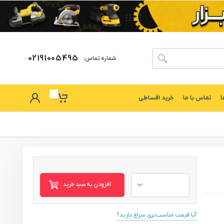
02191005495
شماره تماس:
ا
تماس با ما
خرید اقساطی
افزودن به سبد خرید
آیا قیمت مناسب‌تری سراغ دارید؟