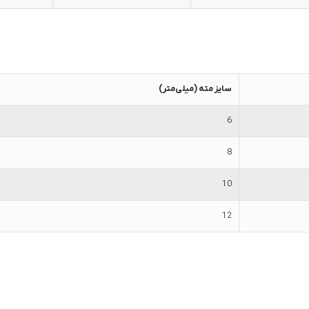
سایز مته (میلی‌متر)
6
8
10
12