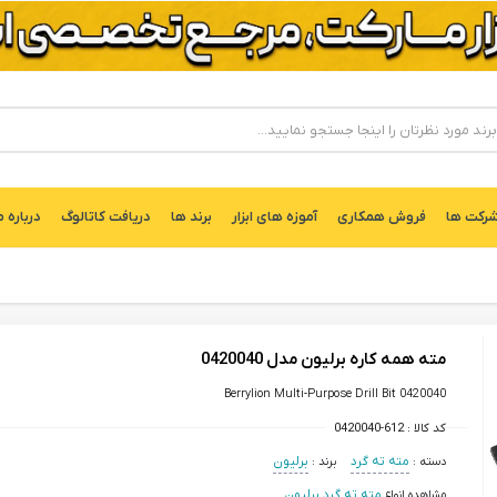
ركت ها
فروش همکاری
آموزه های ابزار
برند ها
دریافت کاتالوگ
درباره م
مته همه کاره برلیون مدل 0420040
Berrylion Multi-Purpose Drill Bit 0420040
کد کالا :
0420040-612
دسته :
مته ته گرد
برند :
برلیون
مشاهده انواع
مته ته گرد برلیون