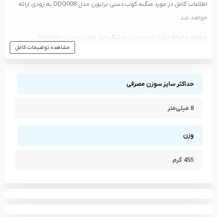
اطلاعات کامل در مورد منگنه کوب دستی برلیون مدل DDQ008 به زودی ارائه
خواهد شد.
مشاهده انواع
منگنه کوب دستی
و دیگر ابزار های
برلیون - Berrylion
مشاهده توضیحات کامل
مشاهده تمام محصولات دسته
منگنه کوب دستی
مشاهده تمام محصولات برند
برلیون - Berrylion
حداکثر سایز سوزن مصرفی
8 میلی‌متر
وزن
455 گرم