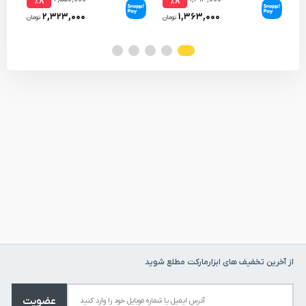
٪۸
٪۸
۲,۳۲۳,۰۰۰
۱,۳۶۳,۰۰۰
تومان
تومان
از آخرین تخفیف های ابزارمارکت مطلع شوید
عضویت