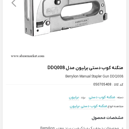
منگنه کوب دستی برلیون مدل DDQ008
Berrylion Manual Stapler Gun DDQ008
کد کالا :
050705408
منگنه کوب دستی
برلیون
دسته :
برند :
منگنه کوب دستی برلیون
مشاهده انواع
مشخصات محصول
محصولات درجه یک و با کیفیت برند معتبر Berrylion