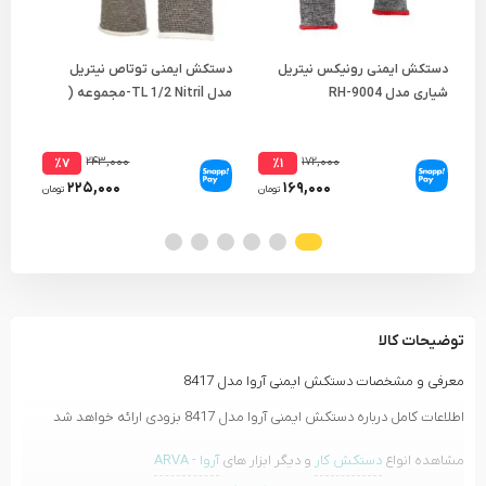
دستکش ایمنی رونیکس نیتریل
دستکش ایمنی توتاص نیتریل
دست
شیاری مدل RH-9004
مدل TL 1/2 Nitril-مجموعه (
لاتک
2 جفتی )
۲۴۳,۰۰۰
۱۷۲,۰۰۰
٪۷
٪۱
۲۲۵,۰۰۰
۱۶۹,۰۰۰
تومان
تومان
توضیحات کالا
معرفی و مشخصات دستکش ایمنی آروا مدل 8417
اطلاعات کامل درباره دستکش ایمنی آروا مدل 8417 بزودی ارائه خواهد شد
مشاهده انواع
دستکش کار
و دیگر ابزار های
آروا - ARVA