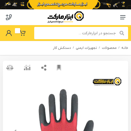
o abzarmaket
Menu Navigation
got Password
My Basket
خانه
محصولات
تجهیزات ایمنی
دستکش کار