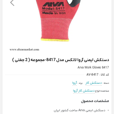
دستکش ایمنی آروا لاتکس مدل 8417-مجموعه ( 2 جفتی )
Arva Work Gloves 8417
کد کالا :
AV-8417
دستکش کار
آروا
دسته :
برند :
دستکش کار آروا
مشاهده انواع
مشخصات محصول
دستکش ایمنی Arva ساخت کشور ایران