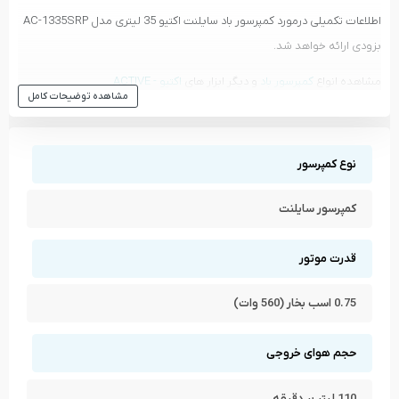
اطلاعات تکمیلی درمورد کمپرسور باد سایلنت اکتیو 35 لیتری مدل AC-1335SRP
بزودی ارائه خواهد شد.
مشاهده انواع
کمپرسور باد
و دیگر ابزار های
اکتیو - ACTIVE
مشاهده توضیحات کامل
مشاهده تمام محصولات دسته
کمپرسور باد
مشاهده تمام محصولات برند
اکتیو - ACTIVE
نوع کمپرسور
کمپرسور سایلنت
قدرت موتور
0.75 اسب بخار (560 وات)
حجم هوای خروجی
110 لیتر بر دقیقه