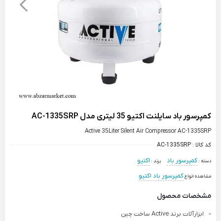
کمپرسور باد سایلنت اکتیو 35 لیتری مدل AC-1335SRP
Active 35Liter Silent Air Compressor AC-1335SRP
کد کالا :
AC-1335SRP
کمپرسور باد
اکتیو
دسته :
برند :
کمپرسور باد اکتیو
مشاهده انواع
مشخصات محصول
ابزارآلات برند Active ساخت چین