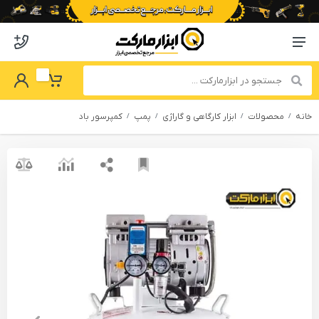
o abzarmaket
Menu Navigation
got Password
My Basket
خانه
محصولات
ابزار کارگاهی و گاراژی
پمپ
کمپرسور باد