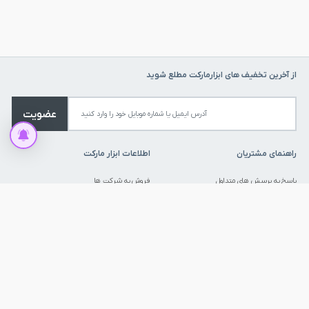
از آخرین تخفیف های ابزارمارکت مطلع شوید
عضویت
راهنمای مشتریان
اطلاعات ابزار مارکت
پاسخ به پرسش های متداول
فروش به شرکت ها
روش های ارسال کالا
فرصت های شغلی
شرایط بازگشت کالا
فروش همکاری
روش های پرداخت
خرید اقساطی
قوانین و مقررات
ارتباط با ما
درباره ما
نماد ها و مجوز ها