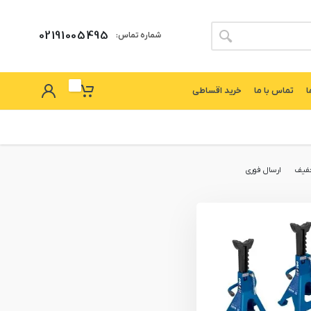
02191005495
شماره تماس:
ا
تماس با ما
خرید اقساطی
فیف
ارسال فوری