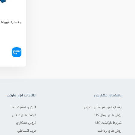
قطعات یدکی ابزارآلات
ابزار الکتریکی
جک خرک نووا 6 تن مدل 2089
ابزار رنگ آمیزی صنعتی
ابزار بنزینی
راهنمای مشتریان
اطلاعات ابزار مارکت
پاسخ به پرسش های متداول
فروش به شرکت ها
روش های ارسال کالا
فرصت های شغلی
شرایط بازگشت کالا
فروش همکاری
روش های پرداخت
خرید اقساطی