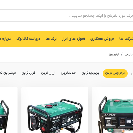
ركت ها
فروش همکاری
آموزه های ابزار
برند ها
دریافت کاتالوگ
درباره م
 بنزینی
موتور برق
پرفروش ترین
پربازدیدترین
جدیدترین
ارزان ترین
گران ترین
بیشترین تخ