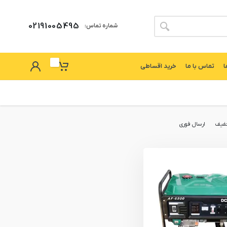
02191005495
شماره تماس:
ا
تماس با ما
خرید اقساطی
فیف
ارسال فوری