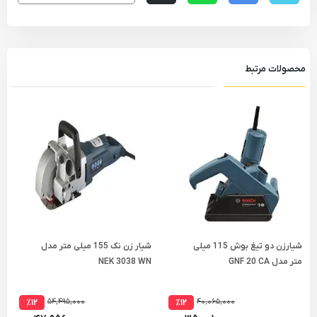
محصولات مرتبط
شیارزن دو تیغ بوش 115 میلی
شیار زن نک 155 میلی متر مدل
متر مدل GNF 20 CA
NEK 3038 WN
م
۵۴,۴۹۵,۰۰۰
۴۰,۰۶۵,۰۰۰
٪۱۲
٪۱۲