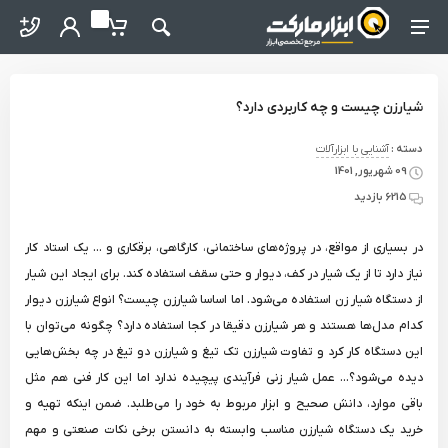
ter / Forgot Password
o abzarmaket
My Basket
Search
Menu Navigation
شیارزن چیست و چه کاربردی دارد؟
دسته :
آشنایی با ابزارآلات
09 شهریور, 1401
6215 بازدید
در بسیاری از مواقع، در پروژه‌های ساختمانی، کارگاهی، برقکاری و ... یک استاد کار
نیاز دارد تا از یک شیار در کف، دیوار و حتی سقف استفاده کند. برای ایجاد این شیار
از دستگاه شیار زن استفاده می‌شود. اما اساسا شیارزن چیست؟ انواع شیارزن دیوار
کدام مدل‌ها هستند و هر شیارزن دقیقا در کجا استفاده دارد؟ چگونه می‌توان با
این دستگاه کار کرد و تفاوت شیارزن تک تیغ و شیارزن دو تیغ در چه بخش‌هایی
دیده می‌شود؟... عمل شیار زنی فرآیندی پیچیده ندارد اما این کار فنی هم مثل
باقی موارد، دانش صحیح و ابزار مربوط به خود را می‌طلبد. ضمن اینکه تهیه و
خرید یک دستگاه شیارزن مناسب وابسته به دانستن برخی نکات صنعتی و مهم