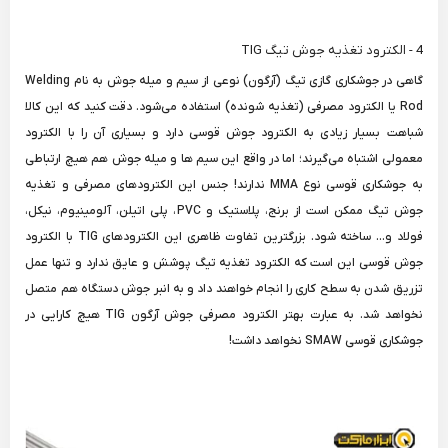
4 - الکترود تغذیه جوش تیگ TIG
گاهی در جوشکاری گازی تیگ (آرگون) نوعی از سیم و میله جوش به نام Welding
Rod یا الکترود مصرفی (تغذیه شونده) استفاده می‌شود. دقت کنید که این کالا
شباهت بسیار زیادی به الکترود جوش قوسی دارد و بسیاری آن را با الکترود
معمولی اشتباه می‌گیرند؛ اما در واقع این سیم ها و میله جوش هم هیچ ارتباطی
به جوشکاری قوسی نوع MMA ندارند! جنس این الکترودهای مصرفی و تغذیه
جوش تیگ ممکن است از برنج، پلاستیک و PVC، پلی اتیلن، آلومینیوم، نیکل،
فولاد و... ساخته شود. بزرگترین تفاوت ظاهری این الکترودهای TIG با الکترود
جوش قوسی این است که الکترود تغذیه تیگ پوشش و عایق ندارد و تنها عمل
تزریق شدن به سطح کاری را انجام خواهند داد و به انبر جوش دستگاه هم متصل
نخواهد شد. به عبارت بهتر الکترود مصرفی جوش آرگون TIG هیچ کارایی در
جوشکاری قوسی SMAW نخواهد داشت!