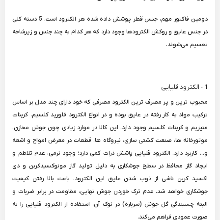
دومین فاکتور مهم، جنس قطر پوشش داده شده هر الکترود است. 5 دسته کلی
در جنس عایق و روکش الکترودها وجود دارد که هر کدام به چند جنس و زیرشاخه
تقسیم می‌شوند.
1 - الکترود قلیایی
محبوب ترین و پر مصرف ترین الکترود مصرفی که خود دارای چند مدل بر اساس
ترکیب مواد به کار رفته در عایق بوده و در انواع الکترود فلورید کلسیم، کربنات
منیزیم و کربنات کلسیم وجود دارد. این کالا در موارد زیادی چون جوش مخازن،
موتورخانه ها، صنعت کشتی سازی، نیروگاه ها، قطعات در معرض امواج و اشعه
و... کاربرد دارد. الکترود قلیایی پاشش ذرات کمی دارد؛ وجود نرمی، عدم تلاطم و
ایجاد گاز محافظ در سطح جوشکاری به دلیل تولید گاز مونوکسیدکربن و دی
اکسید کربن ناشی از ذوب شدن عایق این الکترود، باعث بالا رفتن کیفیت
جوشکاری خواهد شد. عدم ترک خوردن جوش نهایی، مقاومت در برابر ضربات و
البته چسبندگی گل جوش (سرباره) در نوک آن، استفاده از الکترود قلیایی را به
صورت عمودی فراهم می‌کند.