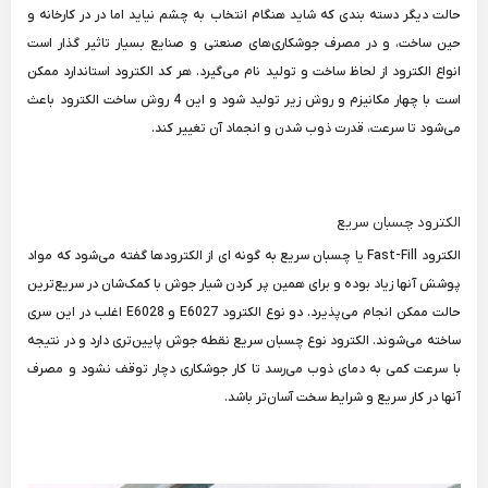
حالت دیگر دسته بندی که شاید هنگام انتخاب به چشم نیاید اما در در کارخانه و
حین ساخت، و در مصرف جوشکاری‌های صنعتی و صنایع بسیار تاثیر گذار است
انواع الکترود از لحاظ ساخت و تولید نام می‌گیرد. هر کد الکترود استاندارد ممکن
است با چهار مکانیزم و روش زیر تولید شود و این 4 روش ساخت الکترود باعث
می‌شود تا سرعت، قدرت ذوب شدن و انجماد آن تغییر کند.
الکترود چسبان سریع
الکترود Fast-Fill یا چسبان سریع به گونه ای از الکترودها گفته می‌‎شود که مواد
پوشش آنها زیاد بوده و برای همین پر کردن شیار جوش با کمک‌شان در سریع‌ترین
حالت ممکن انجام می‌پذیرد. دو نوع الکترود E6027 و E6028 اغلب در این سری
ساخته می‌شوند. الکترود نوع چسبان سریع نقطه جوش پایین‌تری دارد و در نتیجه
با سرعت کمی به دمای ذوب می‌رسد تا کار جوشکاری دچار توقف نشود و مصرف
آنها در کار سریع و شرایط سخت آسان‌تر باشد.