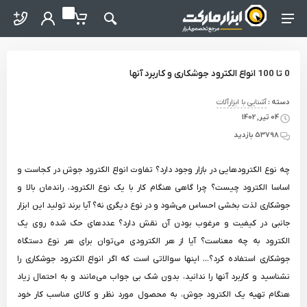
ter / Forgot Password
o abzarmaket
My Basket
Search
Menu Navigation
0 تا 100 انواع الکترود جوشکاری و کاربرد آنها
دسته :
آشنایی با ابزارآلات
04 تیر, 1402
53798 بازدید
چه نوع الکترودهایی در بازار وجود دارد؟ تفاوت انواع الکترود جوش در کجاست و
اساسا الکترود چیست؟ چرا گاهی هنگام کار با یک نوع الکترود، راندمان بالا و
جوشکاری لذت بخشی احساس می‌شود و در نوع دیگری نه؟ آیا برند تولید این ابزار
جانبی در کیفیت و مرغوب بودن آن نقش دارد؟ عددهای حک شده روی یک
الکترود به چه معناست؟ آیا از هر الکترودی می‌توان برای هر نوع دستگاه
جوشکاری استفاده کرد؟... اینها سوالاتی است که اگر انواع الکترود جوشکاری را
نشناسید و کاربرد آنها را ندانید، بدون شک بی جواب می‌مانند و به احتمال زیاد
هنگام تهیه یک الکترود جوش، به محصول مورد نظر و کالای مناسب کار خود