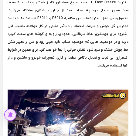
الکترود Fast-Freeze یا انجماد سریع همانطور که از نامش پیداست به هدف
سرد شدن سریع حوضچه مذاب بعد از پایان جوشکاری ساخته می‌شود.
معمول‌ترین مدل الکترودها با این مکانیزم E6010 و E6011 هستند که با تولید
کمترین گل جوش و سرعت انجماد بالا تاثیر مثبتی در کار خواهند داشت. این
الکترود برای جوشکاری نقاط سربالایی، عمودی، زاویه و گوشه های سخت کاربرد
دارند و در موقعیت هایی که حوضچه مذاب باید خیلی زود و قبل از تغییر شکل
خط جوش خشک و سرد شود نقش حیاتی را ایفا خواهند کرد. برای همین در شرایط
اضطراری، بی ثبات و تعادل ناکافی قطعه و کاربر، تعمیرات خودرو و ماشین و... از
آنها استفاده می‌کنند.