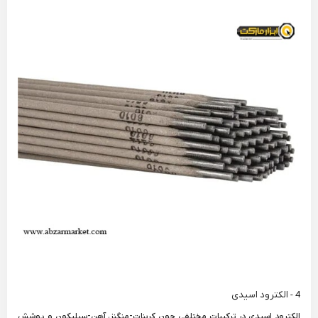
4 - الکترود اسیدی
الکترود اسیدی در ترکیبات مختلفی چون کربنات-منگنز، آهن-سیلیکون و پوشش