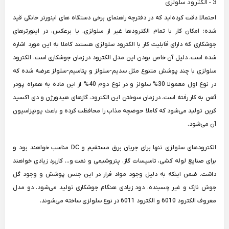
3 - الکترود سلولزی
احتمالا دقت کرده‌اید که در دفترچه راهنمای برخی دستگاه های اینورتر خانگی قید
شده: امکان کار با تمام الکترودها غیر از سلولزی. یا برعکس، در اینورترهای
جوشکاری که دارای قابلیت کار با الکترود سلولزی هستند کاملا به این مورد اشاره
شده است. دلیل آن خاص بودن این مدل الکترود در زمان جوشکاری است. الکترود
سلولزی با چند پوشش متنوع مثل سدیم-سلولز و پتاسیم-سلولز عرضه شده که
در نوع اول معمولا 30% سلولز و در نوع دوم 40% از این ماده به همراه پودر
آهن به کار رفته است. در زمان سوختن این الکترود، گازهای هیدورژن و دی اکسید
کربن تولید می‌شود که کاملا حوضچه مذاب را محافظت کرده و باعث یونیزاسیون
آن می‌شود.
الکترودهای سلولزی تنها برای جریان برق مستقیم و DC مناسب خواهند بود و
برای صنایع لوله کشی، تاسیسات گاز، پتروشیمی و نفت و... کاربرد زیادی خواهند
داشت. ضمن اینکه به دلیل وجود مواد فرار در این جنس پوشش و وجود گل
جوش نازک و غیر چسبنده، دود زیادی هنگام جوشکاری تولید می‌شود. دو مدل
معروف الکترود 6010 و الکترود 6011 در نوع سلولزی ساخته می‌شوند.